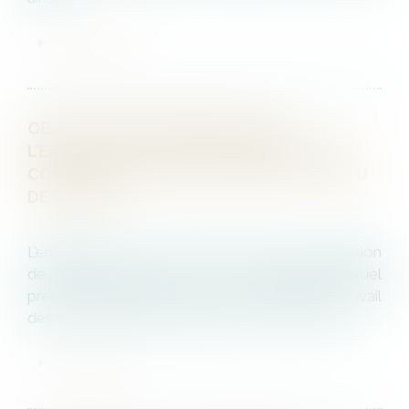
LIRE LA SUITE
OBLIGATION DE PRÉVENTION DE
L’EMPLOYEUR ET HARCÈLEMENT SEXUEL
COMMIS EN DEHORS DU TEMPS ET DU LIEU
DE TRAVAIL
L’employeur n’a pas à mettre en œuvre l’obligation
de prévention des faits de harcèlement sexuel
prescrite par l’article L. 1153-1 du code du travail
dès lors que les faits allégués de harcèlement...
LIRE LA SUITE