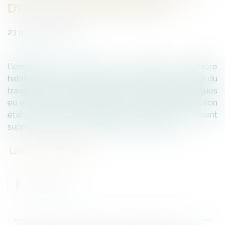
D’UN HARCÈLEMENT MORAL
23
novembre
2020
L’employeur qui confie à un salarié de manière
habituelle, au mépris des prescriptions du médecin du
travail, des tâches dépassant ses capacités physiques
eu égard à son état de santé et met ainsi en péril son
état de santé, constitue des éléments laissant
supposer l’existence d’un harcèlement moral...
Lire l'arrêt complet.