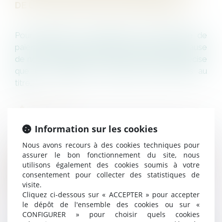
DE LA CLAUSE DE NON-CONCURRENCE ?
Pour débouter une salariée de sa demande de
paiement de la contrepartie financière de sa clause
de non-concurrence, la Cour de cassation précise
que les obligations réciproques des parties au
titre...
LIRE LA SUITE
Information sur les cookies
Nous avons recours à des cookies techniques pour
DEMANDES DE RÉSILIATION JUDICIAIRE ET
assurer le bon fonctionnement du site, nous
utilisons également des cookies soumis à votre
DE NULLITÉ DU LICENCIEMENT INTERVENU
consentement pour collecter des statistiques de
POSTÉRIEUREMENT : ABSENCE DE DROIT À
visite.
RÉINTÉGRATION
Cliquez ci-dessous sur « ACCEPTER » pour accepter
le dépôt de l'ensemble des cookies ou sur «
CONFIGURER » pour choisir quels cookies
Lorsqu’un salarié demande la résiliation judiciaire