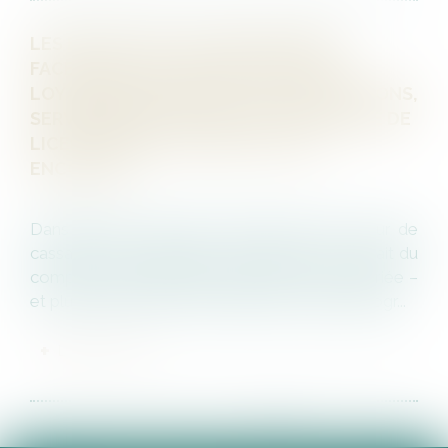
LES EXTRAITS D'UN COMPTE PRIVÉ
FACEBOOK D'UN SALARIÉ OBTENUS
LOYALEMENT PEUVENT, SOUS CONDITIONS,
SERVIR DE PREUVE DANS LA PROCÉDURE DE
LICENCIEMENT DILIGENTÉ À SON
ENCONTRE
Dans l’espèce soumise à l’examen de la Cour de
cassation, un employeur avait produit un extrait du
compte privé Facebook de l’une de ses salariée –
et plus précisément de la diffusion d’une photogr...
LIRE LA SUITE
<<
<
1
2
3
4
5
6
7
>
>>