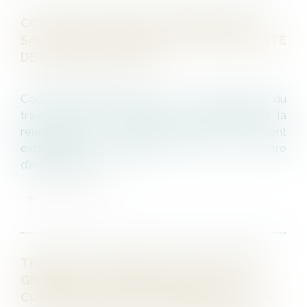
CONTRAT DE TRAVAIL COMMUNIQUÉ AU
SALARIÉ, MAIS NON SIGNÉ : INOPPOSABILITÉ
DE LA PÉRIODE D’ESSAI
Conformément à l’article L. 1221-23 du Code du
travail, "la période d'essai et la possibilité de la
renouveler ne se présument pas. Elles sont
expressément stipulées dans la lettre
d'engagement ou...
LIRE LA SUITE
TRANSACTION RÉDIGÉE EN DES TERMES
GÉNÉRAUX : QUEL EST LE SORT DE LA
CONTREPARTIE FINANCIÈRE DUE AU TITRE