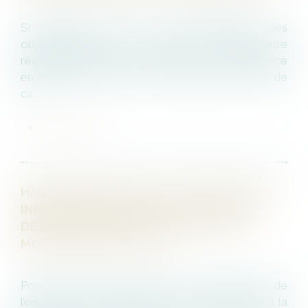
Si l’employeur peut fixer unilatéralement des
objectifs annuels à un salarié, ils doivent être
réalisables et avoir été portés à sa connaissance
en début d’exercice. Sur ce fondement, la Cour de
ca...
LIRE LA SUITE
HARCÈLEMENT MORAL ET ENQUÊTE SANS
INFORMATION PRÉALABLE DU SALARIÉ
DÉSIGNÉ COMME L’AUTEUR DES FAITS :
MODE DE PREUVE LICITE
Pour la Cour de cassation, le compte-rendu de
l’enquête effectué par un organisme extérieur à la