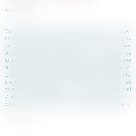
26
mars
2021
Conformément à sa jurisprudence constante, la Cour
de cassation rappelle – au visa de l’article L. 3121-33 du
Code du travail disposant que les heures
supplémentaires ouvrent droit à une majoration de
salaire ou à un repos compensateur – que les heures
supplémentaires ne peuvent pas être rémunérées par
le versement d’une prime de rendement. En effet, elle
précise qu’au-delà d’une majoration de salaire, les
heures supplémentaires « d'une part, doivent
s'exécuter dans le cadre d'un contingent annuel et,
d'autre part, ouvrent droit à un repos compensateur ».
Lien de l'arrêt