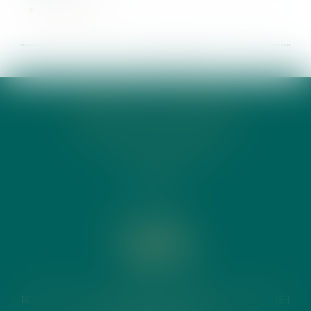
LIRE LA SUITE
<<
<
1
2
3
4
5
6
7
>
>>
CABINET ACTE DIXHUIT
18 RUE LA BOÉTIE 75008 PARIS
T.
01 42 22 18 66
FR
/
EN
RDV EN LIGNE
ACTE DIX HUIT RECRUTE
PLAN DU SITE