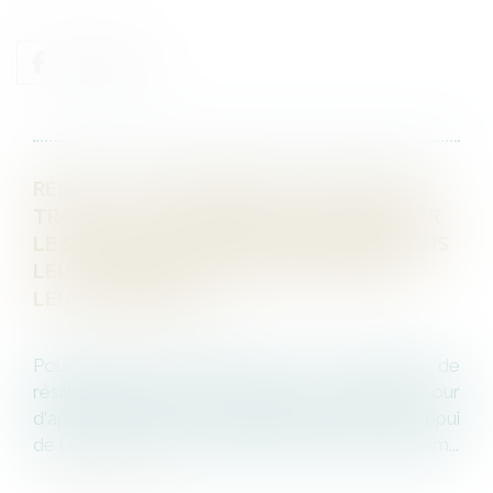
RÉSILIATION JUDICIAIRE DU CONTRAT DE
TRAVAIL : LES DEMANDES FORMULÉES PAR
LE SALARIÉ DOIVENT ÊTRE ÉTUDIÉES DANS
LEUR ENSEMBLE, INDÉPENDAMMENT DE
LEUR ANCIENNETÉ
Pour juger du bien-fondé de la demande de
résiliation judiciaire d'un contrat de travail, la Cour
d'appel a retenu la prescription des faits à l'appui
de la demande d'un salarié évoquant le manquem...