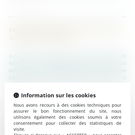
LIRE LA SUITE
PAS D’INDEMNISATION AUTOMATIQUE DES
JOURS DE RTT NON PRIS.
Il ne peut être fait droit à la demande du salarié
tendant à voir indemniser ses jours de RTT non
pris sans que soit apportée la preuve que
l'absence de prise des jours de repos au titre de la
rédu...
Information sur les cookies
LIRE LA SUITE
Nous avons recours à des cookies techniques pour
assurer le bon fonctionnement du site, nous
utilisons également des cookies soumis à votre
consentement pour collecter des statistiques de
L’ACCEPTATION D’UNE #RÉTROGRADATION
visite.