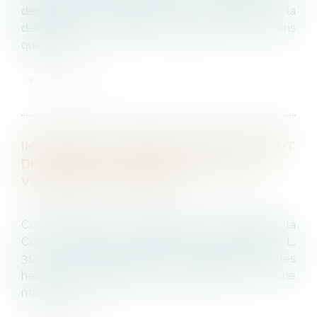
demande de l’employeur, à la suite de la
dénonciation de faits de harcèlement moral, sans
que le sal...
LIRE LA SUITE
IMPOSSIBILITÉ DE REMPLACER LE PAIEMENT
DES HEURES SUPPLÉMENTAIRES PAR LE
VERSEMENT D’UNE PRIME
Conformément à sa jurisprudence constante, la
Cour de cassation rappelle – au visa de l’article L.
3121-33 du Code du travail disposant que les
heures supplémentaires ouvrent droit à une
majoration...