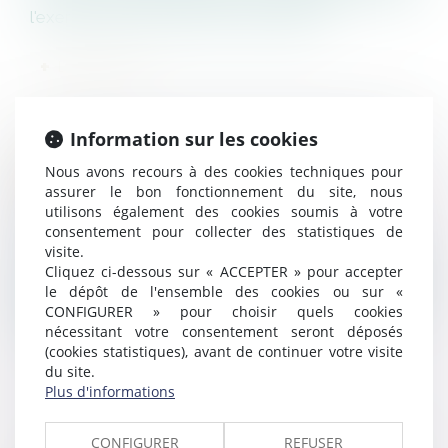
l'exercice de ses fonctions, tant qu'il le...
LIRE LA SUITE
Information sur les cookies
RÉSIDENCE ALTERNÉE EN CAS DE
Nous avons recours à des cookies techniques pour
VIOLENCES CONJUGALES
assurer le bon fonctionnement du site, nous
utilisons également des cookies soumis à votre
Filiation
consentement pour collecter des statistiques de
visite.
Une réponse ministérielle rappelle les règles
Cliquez ci-dessous sur « ACCEPTER » pour accepter
applicables concernant le régime juridique de
le dépôt de l'ensemble des cookies ou sur «
l'autorité parentale en cas de violences
CONFIGURER » pour choisir quels cookies
conjugales...
nécessitant votre consentement seront déposés
(cookies statistiques), avant de continuer votre visite
du site.
LIRE LA SUITE
Plus d'informations
CONFIGURER
REFUSER