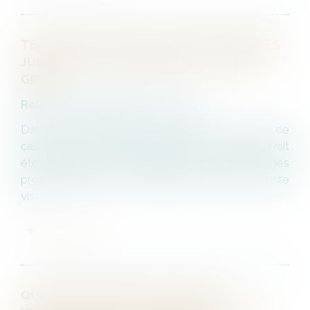
TENIR DES PROPOS RACISTES ET SEXISTES
JUSTIFIE UN LICENCIEMENT POUR FAUTE
GRAVE
Relation individuelles au travail
Dans une affaire portée devant la Cour de
cassation le 8 novembre dernier, un salarié avait
été licencié pour faute grave, pour avoir tenu des
propos blessants à connotation raciste et sexiste
vis-...
LIRE LA SUITE
QUID DE L’ÉTAT DES LIEUX ÉTABLI