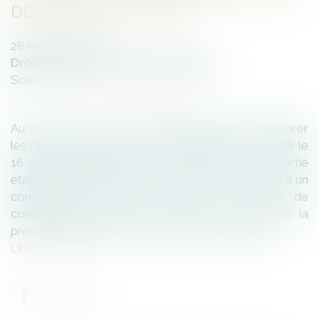
DÉSORDRES LOCATIFS
28
novembre
2023
Droit immobilier
/
Baux d'habitation
Source :
www.lemag-juridique.com
Au visa de la loi du 6 juillet 1989 tendant à améliorer
les rapports locatifs, la Cour de cassation a rappelé le
16 novembre dernier, qu'un état des lieux de sortie
établi unilatéralement par le bailleur, sans recours à un
commissaire de justice, et dont le défaut de
contradiction est dû à sa carence, ne peut faire la
preuve de dégradations imputables au locataire...
Lire la suite