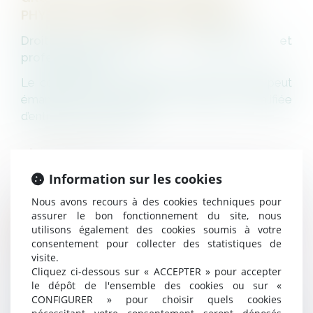
PHYSIQUE, ENTREPRISE DOMINANTE
Droit des sociétés commerciales et
professionnelles
Le contrôle sur les entreprises d’un groupe peut
émaner d’une personne physique, qualifiée
d’entreprise dominante...
LIRE LA SUITE
Information sur les cookies
Nous avons recours à des cookies techniques pour
assurer le bon fonctionnement du site, nous
DOMMAGES ET INTÉRÊTS EN CAS DE
utilisons également des cookies soumis à votre
DIVORCE : ATTENTION AU FONDEMENT DE
consentement pour collecter des statistiques de
LA DEMANDE !
visite.
Cliquez ci-dessous sur « ACCEPTER » pour accepter
Divorce et séparation
le dépôt de l'ensemble des cookies ou sur «
CONFIGURER » pour choisir quels cookies
Doit être cassé l’arrêt qui, pour condamner