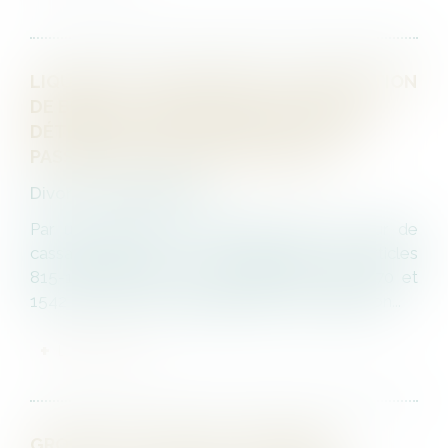
LIQUIDATION DU RÉGIME DE LA SÉPARATION
DE BIENS : LA JURIDICTION SAISIE DOIT
DÉTERMINER DES ÉLÉMENTS ACTIFS ET
PASSIFS DE LA MASSE À PARTAGER
Divorce et séparation
Par un arrêt du 22 novembre 2023, la Cour de
cassation affirme, sur le fondement des articles
815-13 alinéa 1er, 815-17 alinéa 1er, 825, 870 et
1542 du Code civil, qu’il appartient à la juridiction...
LIRE LA SUITE
GROUPE DE SOCIÉTÉS : PERSONNE