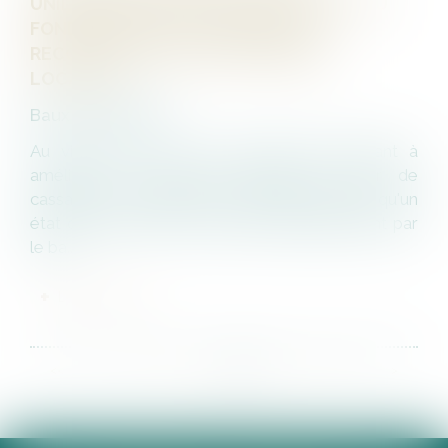
UNILATÉRALEMENT PAR LE BAILLEUR, AU
FONDEMENT DE SA DEMANDE DE
RECONNAISSANCE DE DÉSORDRES
LOCATIFS
Baux d'habitation
Au visa de la loi du 6 juillet 1989 tendant à
améliorer les rapports locatifs, la Cour de
cassation a rappelé le 16 novembre dernier, qu'un
état des lieux de sortie établi unilatéralement par
le ba...
LIRE LA SUITE
<<
<
...
19
20
21
22
23
24
25
...
>
>>