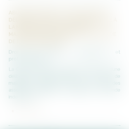
ABUS DE MAJORITÉ : LA NULLITÉ DE LA
DÉLIBÉRATION N’EST PAS SUBORDONNÉE À
LA MISE EN CAUSE DES ASSOCIÉS
MAJORITAIRES EN L’ABSENCE DE DEMANDE
DE DÉDOMMAGEMENT !
Droit des sociétés commerciales et
professionnelles
La Cour de cassation a jugé que l’annulation d’une
délibération sociale fondée sur un abus de
majorité ne requiert pas la mise en cause des
associés majoritaires lorsqu’aucune demande
indemnitaire...
LIRE LA SUITE