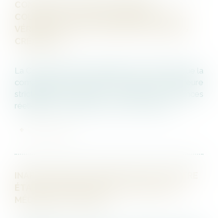
COMPENSATION EN PROCÉDURE
COLLECTIVE : PAS DE CONNEXITÉ SANS
VÉRITABLE UNITÉ CONTRACTUELLE DES
CRÉANCES !
La Cour de cassation rappelle avec fermeté que la
compensation en procédure collective demeure
strictement encadrée : seules des créances
réellement connexes peuvent y prétendre...
LIRE LA SUITE
INAPTITUDE DU SALARIÉ : PEUT-ELLE ÊTRE
ÉTABLIE PAR UNE VISITE INITIÉE PAR LE
MÉDECIN DU TRAVAIL ?