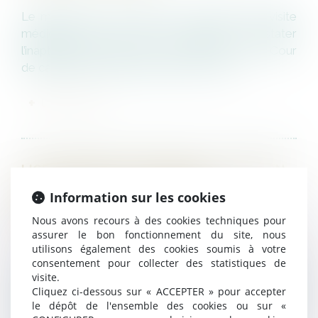
Le médecin du travail peut-il, à l’issue d’une visite
médicale dont il est à l’initiative, constater
l’inaptitude d’un salarié en arrêt de travail ? La Cour
de cassation vient de se prononcer sur c...
LIRE LA SUITE
LICENCIEMENT ÉCONOMIQUE : LA NOTION
DE GROUPE DE RECLASSEMENT
Information sur les cookies
SUBORDONNÉE À L’EXISTENCE D’UN
Nous avons recours à des cookies techniques pour
CONTRÔLE EFFECTIF
assurer le bon fonctionnement du site, nous
utilisons également des cookies soumis à votre
consentement pour collecter des statistiques de
La Cour de cassation rappelle les critères stricts
visite.
permettant de caractériser un groupe de
Cliquez ci-dessous sur « ACCEPTER » pour accepter
reclassement dans le cadre de l’obligation de
le dépôt de l'ensemble des cookies ou sur «
reclassement préalable au licenciement