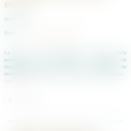
EFFECTIF
19
mai
2026
Source :
www.lemag-juridique.com
La Cour de cassation rappelle les critères stricts
permettant de caractériser un groupe de
reclassement dans le cadre de l’obligation de
reclassement préalable au licenciement économique...
Lire la suite