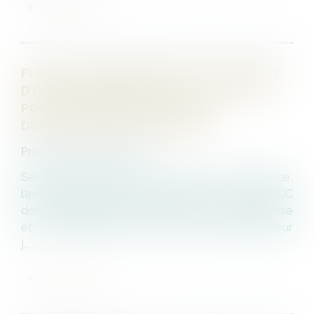
LIRE LA SUITE
PUBLICATION IRRÉGULIÈRE DU JUGEMENT
D’OUVERTURE AU BODACC : QUEL EST LE
POINT DE DÉPART DU DÉLAI DE
DÉCLARATION DES CRÉANCES ?
Procédures collectives
Selon l’article R.621-8 du Code de commerce,
l’avis du jugement d’ouverture inséré au BODACC
doit obligatoirement mentionner le nom, l’adresse
et, le cas échéant, les pouvoirs de l’administrateur
j...
LIRE LA SUITE