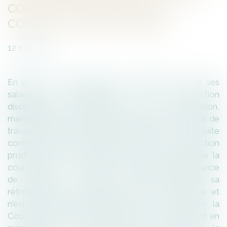
CONTESTATION DEVANT LE
CONSEIL DE PRUD’HOMMES
12
mai
2021
En l’espèce, un employeur avait notifié à l’un de ses
salariés sa rétrogradation, à titre de sanction
disciplinaire, sous réserve de son acceptation,
matérialisée par la signature d’un avenant au contrat de
travail. Le salarié, qui a signé ledit avenant, a par la suite
contesté cette sanction devant la juridiction
prud’homale. Il a été débouté de sa demande par la
cour d’appel au motif qu’il a, « en parfaite connaissance
de cause », « signé l'avenant entérinant sa
rétrogradation disciplinaire qu'il a ainsi acceptée et
n'est plus fondé à remettre en cause ». Toutefois, la
Cour de cassation n’a pas adopté ce raisonnement en