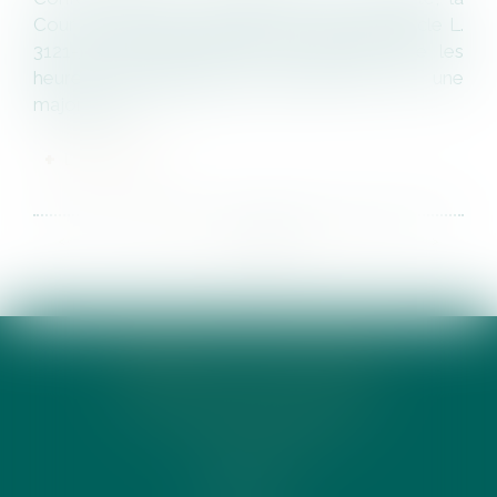
Cour de cassation rappelle – au visa de l’article L.
3121-33 du Code du travail disposant que les
heures supplémentaires ouvrent droit à une
majoration...
LIRE LA SUITE
<<
<
...
35
36
37
38
39
40
41
...
>
>>
CABINET ACTE DIXHUIT
18 RUE LA BOÉTIE 75008 PARIS
T.
01 42 22 18 66
FR
/
EN