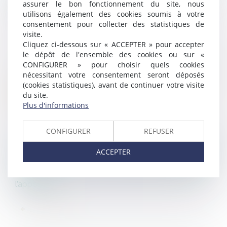
assurer le bon fonctionnement du site, nous
de faits dont pourrait dépendre la soluti...
utilisons également des cookies soumis à votre
consentement pour collecter des statistiques de
LIRE LA SUITE
visite.
Cliquez ci-dessous sur « ACCEPTER » pour accepter
le dépôt de l'ensemble des cookies ou sur «
CONFIGURER » pour choisir quels cookies
nécessitant votre consentement seront déposés
CONTRIBUTION AUX CHARGES DU MARIAGE
(cookies statistiques), avant de continuer votre visite
- FINANCEMENT DU LOGEMENT DE LA
du site.
FAMILLE
Plus d'informations
CONFIGURER
REFUSER
La Cour de Cassation confirme une solution
acquise depuis un arrêt de principe rendu le 3
ACCEPTER
octobre 2019 qui avait été accueilli avec
soulagement (Civ. 1re, 3 oct. 2019, n° 18-20.828 )
l’apport en...
LIRE LA SUITE