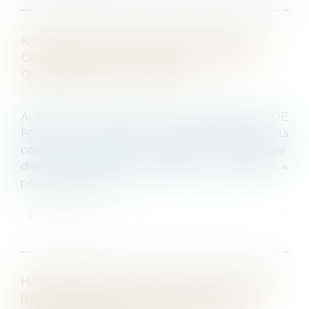
RECHERCHE DE PATERNITÉ D’UN DÉFUNT :
COMPARER L’ADN DE L’ENFANT ET DE LA
GRAND-MÈRE EST POSSIBLE
ALERTE #ACTION EN RECHERCHE DE
PATERNITÉ Par une décision du 3 Mars 2021 la
cour de Cassation confirme la possibilité
d’étendre l’expertise biologique à l’entourage du «
père présumé » y c...
LIRE LA SUITE
HARCÈLEMENT MORAL ET ENQUÊTE SANS
INFORMATION PRÉALABLE DU SALARIÉ