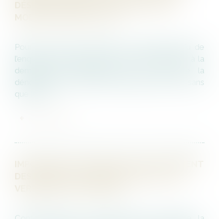
DÉSIGNÉ COMME L’AUTEUR DES FAITS :
MODE DE PREUVE LICITE
Pour la Cour de cassation, le compte-rendu de
l’enquête effectué par un organisme extérieur à la
demande de l’employeur, à la suite de la
dénonciation de faits de harcèlement moral, sans
que le sal...
LIRE LA SUITE
IMPOSSIBILITÉ DE REMPLACER LE PAIEMENT
DES HEURES SUPPLÉMENTAIRES PAR LE
VERSEMENT D’UNE PRIME
Conformément à sa jurisprudence constante, la