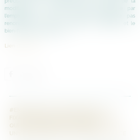
précisant que « l'acceptation par le salarié de la
modification du contrat de travail proposée par
l'employeur à titre de sanction n'emporte pas
renonciation du droit à contester la régularité et le
bien-fondé de la sanction ».
Lien de l'arrêt
#EMPLOYEURS : VIGILANCE SUR LA
FIXATION DES OBJECTIFS DES SALARIÉS,
QUI NE PEUVENT ÊTRE MODIFIÉS
UNILATÉRALEMENT EN COURS D’EXERCICE