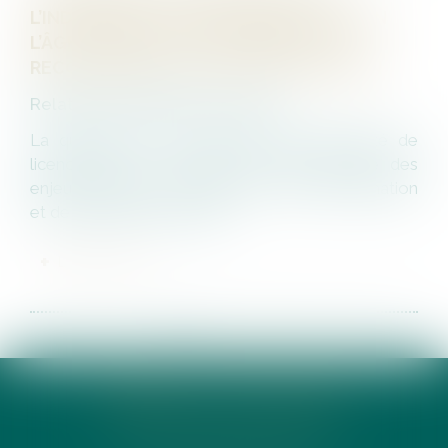
L’INDEMNITÉ CONVENTIONNELLE SELON
L’ÂGE : ABSENCE DE DISCRIMINATION
RECONNUE PAR LA COUR DE CASSATION
Relation individuelles au travail
La question de la minoration de l’indemnité de
licenciement en fonction de l’âge soulève des
enjeux cruciaux en matière de non-discrimination
et de politique de l’emploi...
LIRE LA SUITE
<<
<
1
2
3
4
5
6
>
>>
CABINET ACTE DIXHUIT