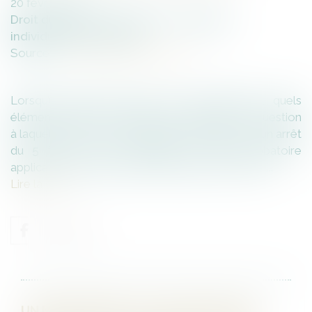
20
février
2025
Droit du travail - Employeurs
/
Relation
individuelles au travail
Source :
www.lemag-juridique.com
Lorsqu’un salarié invoque une discrimination, quels
éléments de preuve doivent être rapportés ? Question
à laquelle la Cour de cassation a répondu dans un arrêt
du 5 février 2025, rappelant le cadre probatoire
applicable en matière de discrimination au travail...
Lire la suite
UN MANQUEMENT À LA SÉCURITÉ PEUT