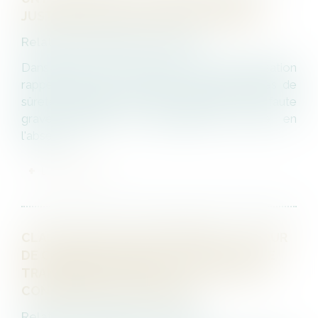
JUSTIFIER UN LICENCIEMENT IMMÉDIAT
Relation individuelles au travail
Dans un arrêt du 21 mai 2025, la Cour de cassation
rappelle que le non-respect des procédures de
sûreté aéroportuaire peut constituer une faute
grave, justifiant un licenciement, même en
l'absence...
LIRE LA SUITE
CLAUSE DE NON-CONCURRENCE : LA COUR
DE CASSATION RAPPELLE L’EXIGENCE DE
TRANSPARENCE DANS LE CALCUL DE LA
CONTREPARTIE FINANCIÈRE
Relation individuelles au travail