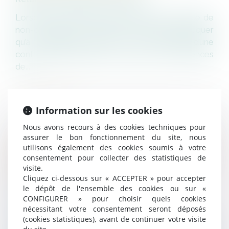
Lorsqu’un contrat de travail prévoit une clause de
non-concurrence, celle-ci n’a vocation à s’appliquer
qu’à condition qu’elle soit assortie d’une
contrepartie financière, conforme aux exigences
de...
LIRE LA SUITE
Information sur les cookies
Nous avons recours à des cookies techniques pour
assurer le bon fonctionnement du site, nous
LE TRANSFERT DE MAILS DE LA MESSAGERIE
utilisons également des cookies soumis à votre
PROFESSIONNELLE À UNE MESSAGERIE
consentement pour collecter des statistiques de
PERSONNELLE NE JUSTIFIE PAS FORCÉMENT
visite.
UN LICENCIEMENT POUR FAUTE GRAVE
Cliquez ci-dessous sur « ACCEPTER » pour accepter
le dépôt de l'ensemble des cookies ou sur «
Relation individuelles au travail
CONFIGURER » pour choisir quels cookies
nécessitant votre consentement seront déposés
La faute grave est celle qui rend impossible le
(cookies statistiques), avant de continuer votre visite
maintien du salarié dans l'entreprise. En cas de