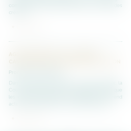
commissaire décide de l’admission ou du rejet des
créance...
LIRE LA SUITE
AGS ET PRISE D'ACTE : LA COUR DE
CASSATION VA DEVOIR REVOIR SA POSITION
Procédures collectives
Dans une décision rendue le 22 février dernier, la
Cour de justice de l'union européenne estime que
les créances salariales d'un travailleur qui prend
acte de la rupture de son contrat de travail p...
LIRE LA SUITE