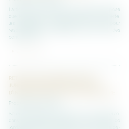
L’article L. 650-1 du Code de commerce dispose
que lorsqu'une procédure collective est ouverte,
les créanciers ne peuvent être tenus pour
responsables des préjudices subis du fait des
concours cons...
LIRE LA SUITE
RETOUR SUR L’INTERVENTION DE LA
JURIDICTION COMPÉTENTE EN CAS
D’INCOMPÉTENCE DU JUGE-COMMISSAIRE
Procédures collectives
Selon l’article L.624-2 du Code de commerce,
dans sa rédaction antérieure à celle issue de
l’ordonnance n°2014-326 du 12 mars 2014, le juge-