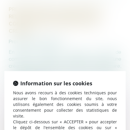
PRÉCISIONS SUR LES CONDITIONS DU
RELEVÉ DE FORCLUSION EN CAS DE
CONTESTATION DU MONTANT DE LA
CRÉANCE
Procédures collectives
En vertu de l'article L. 622-24 du Code de
commerce, lorsque le débiteur a porté une
créance à la connaissance du mandataire judiciaire,
il est présumé avoir agi pour le compte du
créancier tant qu...
Information sur les cookies
Nous avons recours à des cookies techniques pour
LIRE LA SUITE
assurer le bon fonctionnement du site, nous
utilisons également des cookies soumis à votre
consentement pour collecter des statistiques de
visite.
LES CRÉANCES NÉES APRÈS L’ADOPTION
Cliquez ci-dessous sur « ACCEPTER » pour accepter
le dépôt de l'ensemble des cookies ou sur «
D’UN PLAN DE REDRESSEMENT NE PEUVENT