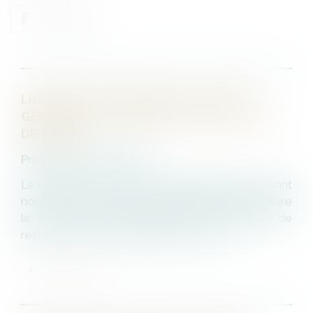
LIQUIDATION JUDICIAIRE, LOCATION-
GÉRANCE ET TRANSFERT DES CONTRATS
DE TRAVAIL
Procédures collectives
Le liquidateur d’une société locataire gérante ayant
notifié à la propriétaire l’impossibilité de poursuivre
le contrat de location-gérance et l’intention de
restituer le fonds à compter du jour de...
LIRE LA SUITE