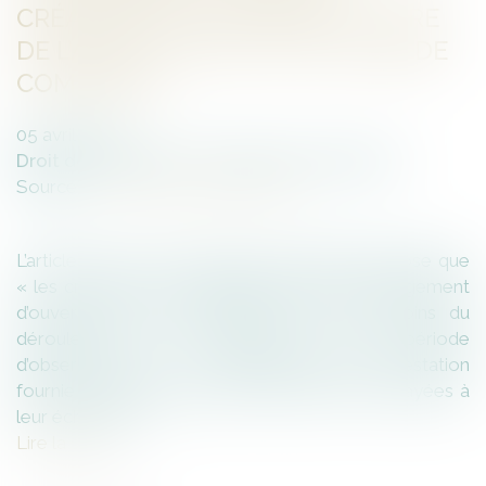
CRÉANCES PRIVILÉGIÉES AU TITRE
DE L’ARTICLE L.622-17 DU CODE DE
COMMERCE
05
avril
2024
Droit des sociétés
/
Procédures collectives
Source :
www.lemag-juridique.com
L’article L.622-17 du Code de commerce dispose que
« les créances nées régulièrement après le jugement
d’ouverture de la procédure pour les besoins du
déroulement de la procédure ou de la période
d’observation, ou en contrepartie d’une prestation
fournie au débiteur pendant la période sont payées à
leur échéance »...
Lire la suite