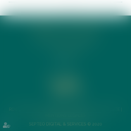
<<
<
1
2
3
4
5
6
>
>>
CABINET ACTE DIXHUIT
18 RUE LA BOÉTIE 75008 PARIS
T.
01 42 22 18 66
FR
/
EN
RDV EN LIGNE
ACTE DIX HUIT RECRUTE
PLAN DU SITE
MENTIONS LÉGALES
SEPTEO DIGITAL & SERVICES © 2020