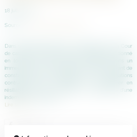
18
juillet
2023
Source :
www.lemag-juridique.com
Dans une affaire portée à la connaissance de la Cour
de cassation le 6 juillet dernier, un bailleur avait donné
en location un local à usage commercial dans un
immeuble soumis au statut de la copropriété, avant de
constater divers manquements à ses obligations
contractuelles par le locataire, et de l’assigner en
résiliation du bail, expulsion et paiement d'une
indemnité d'occupation...
Lire la suite