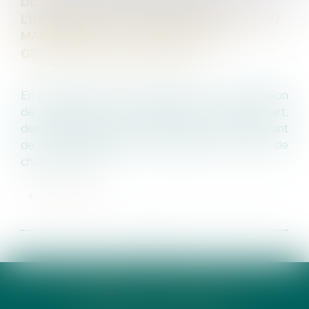
DE NOUVELLES PRÉCISIONS SUR
L’INDEMNISATION DU PRENEUR VICTIME DU
MANQUEMENT DU BAILLEUR À SON
OBLIGATION DE DÉLIVRANCE
En cas de manquement du bailleur à son obligation
de délivrance, le locataire peut, d’une part,
demander l’indemnisation des dommages résultant
de ce manquement, notamment la perte de
chance d’expl...
LIRE LA SUITE
<<
<
1
>
>>
CABINET ACTE DIXHUIT