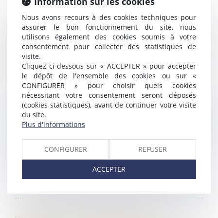
Information sur les cookies
Nous avons recours à des cookies techniques pour
assurer le bon fonctionnement du site, nous
CONSIGNATION DU LOYER : LE JUGE DOIT
utilisons également des cookies soumis à votre
consentement pour collecter des statistiques de
RECHERCHER SI LE TROUBLE REND LE BIEN
visite.
LOUÉ IMPROPRE À L’USAGE AUQUEL IL EST
Cliquez ci-dessous sur « ACCEPTER » pour accepter
DESTINÉ
le dépôt de l'ensemble des cookies ou sur «
CONFIGURER » pour choisir quels cookies
nécessitant votre consentement seront déposés
Dans une affaire portée à la connaissance de la
(cookies statistiques), avant de continuer votre visite
Cour de cassation le 6 juillet dernier, un bailleur
du site.
Plus d'informations
avait donné en location un local à usage
commercial dans un immeuble soumis au statut de
CONFIGURER
REFUSER
la copro...
ACCEPTER
LIRE LA SUITE